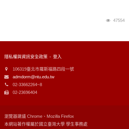
瀏覽人次
47554
:::
隱私權與資訊安全政策
登入
106319臺北市羅斯福路四段一號
admdorm@ntu.edu.tw
02-33662264~8
02-23696404
瀏覽器建議 Chrome、Mozilla Firefox
本網站著作權屬於國立臺灣大學 學生事務處